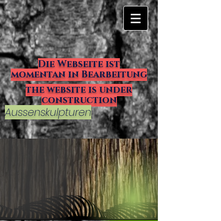
Die Webseite ist
momentan in Bearbeitung
the website is under
construction
Aussenskulpturen